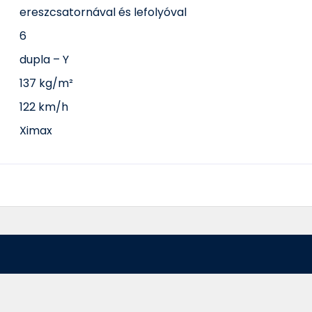
ereszcsatornával és lefolyóval
6
dupla – Y
137 kg/m²
122 km/h
Ximax