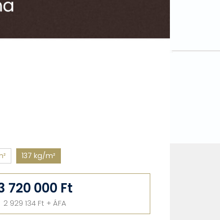
es
dupla
autóbeálló, alumínium
karbonát fedéssel.
l, 3 oszloppal.
t barna
/m²
m²
137 kg/m²
3 720 000 Ft
2 929 134 Ft + ÁFA