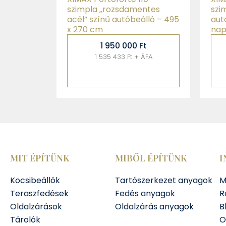
szimpla „rozsdamentes
szi
acél” színű autóbeálló – 495
aut
x 270 cm
nap
1 950 000
Ft
1 535 433 Ft + ÁFA
MIT ÉPÍTÜNK
MIBŐL ÉPÍTÜNK
I
Kocsibeállók
Tartószerkezet anyagok
M
Teraszfedések
Fedés anyagok
R
Oldalzárások
Oldalzárás anyagok
B
Tárolók
O