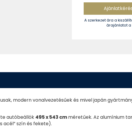
Ajánlatkéré
A szerkezet ára a kiszállít
árajánlatot a
ikusak, modern vonalvezetésűek és mivel japán gyártmá
rte autóbeállók
495 x 543 cm
méretűek. Az alumínium ta
acél” szín és fekete).