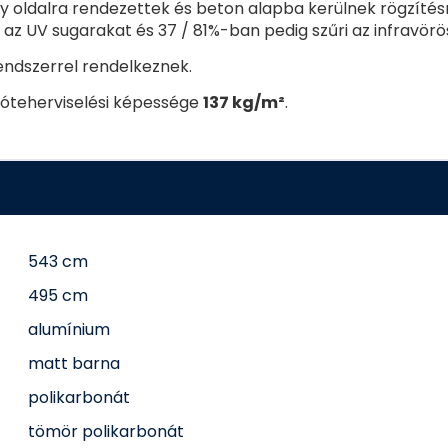
y oldalra rendezettek és beton alapba kerülnek rögzítésre
 az UV sugarakat és 37 / 81%-ban pedig szűri az infravörö
endszerrel rendelkeznek.
hóteherviselési képessége
137 kg/m²
.
543 cm
495 cm
alumínium
matt barna
polikarbonát
tömör polikarbonát