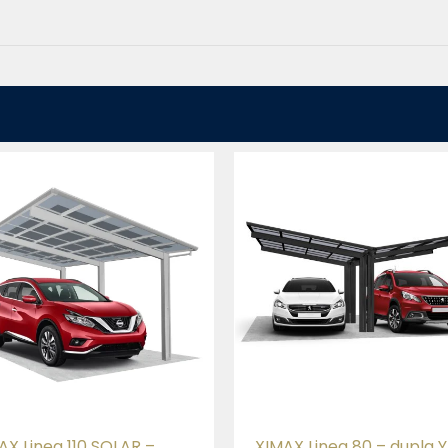
AX Linea 110 SOLAR –
XIMAX Linea 80 – dupla Y