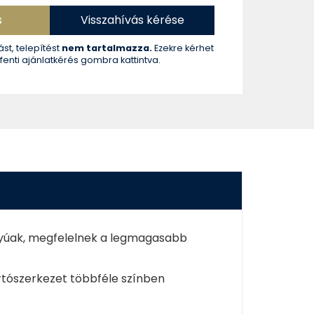
s
Visszahívás kérése
ást, telepítést
nem tartalmazza.
Ezekre kérhet
 fenti ajánlatkérés gombra kattintva.
nyúak, megfelelnek a legmagasabb
rtószerkezet többféle színben