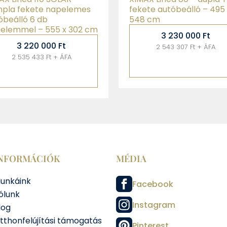
mpla fekete napelemes
fekete autóbeálló – 495 
óbeálló 6 db
548 cm
elemmel – 555 x 302 cm
3 230 000
Ft
3 220 000
Ft
2 543 307 Ft + ÁFA
2 535 433 Ft + ÁFA
NFORMÁCIÓK
MÉDIA
unkáink
Facebook
ólunk
Instagram
log
tthonfelújítási támogatás
Pinterest