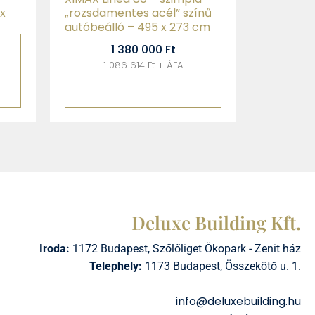
x
„rozsdamentes acél” színű
autóbeálló – 495 x 273 cm
1 380 000
Ft
1 086 614 Ft + ÁFA
Deluxe Building Kft.
Iroda:
1172 Budapest, Szőlőliget Ökopark - Zenit ház
Telephely:
1173 Budapest, Összekötő u. 1.
info@deluxebuilding.hu