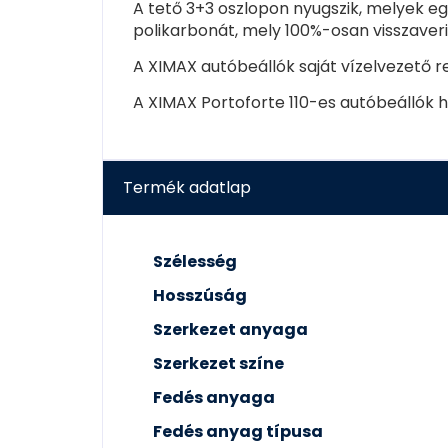
A tető 3+3 oszlopon nyugszik, melyek eg
polikarbonát, mely 100%-osan visszaveri
A XIMAX autóbeállók saját vízelvezető r
A XIMAX Portoforte 110-es autóbeállók 
Termék adatlap
Szélesség
Hosszúság
Szerkezet anyaga
Szerkezet színe
Fedés anyaga
Fedés anyag típusa