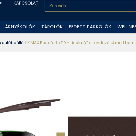
KAPCSOLAT
ÁRNYÉKOLÓK
TÁROLÓK
FEDETT PARKOLÓK
WELLNE
 autóbeálló
/ XIMAX Portoforte 110 – dupla „Y” elrendezésű matt bar
XIMAX Portofo
elrendezésű m
x 543 cm
SZÁLLÍTÁS 4-5 HÉTEN 
10 év
gyártói ga