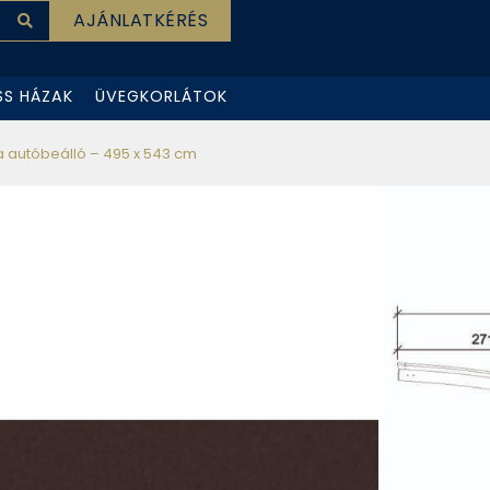
AJÁNLATKÉRÉS
SS HÁZAK
ÜVEGKORLÁTOK
na autóbeálló – 495 x 543 cm
rte 110 – dupla „Y”
att barna autóbeálló – 495
BELÜL
SKU#:
X-79035
ranciával!