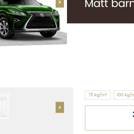
Ximax Portoforte ív
szerkezettel és poli
Extra erősített kivite
Hossz:
495 cm
Szélesség:
543 cm
Hóteher:
137 kg/m²
Szerkezet színe:
mat
Hóteherbírás
:
137 kg
75 kg/m²
100 kg/