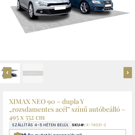
XIMAX NEO 90 – dupla Y
„rozsdamentes acél” színű autóbeálló –
495 x 552 cm
SZÁLLÍTÁS 4-5 HÉTEN BELÜL
SKU#:
X-74031-2