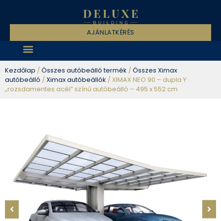
AJÁNLATKÉRÉS
Kezdőlap
/
Összes autóbeálló termék
/
Összes Ximax
autóbeálló
/
Ximax autóbeállók
/ XIMAX NEO 90 – dupla Y
„rozsdamentes acél” színű autóbeálló – 495 x 552 cm