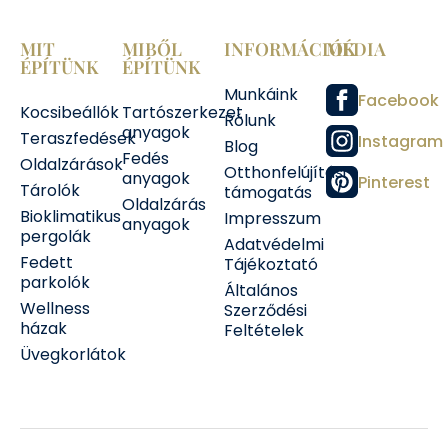
MIT
MIBŐL
INFORMÁCIÓK
MÉDIA
ÉPÍTÜNK
ÉPÍTÜNK
Munkáink
Facebook
Kocsibeállók
Tartószerkezet
Rólunk
anyagok
Teraszfedések
Instagram
Blog
Fedés
Oldalzárások
Otthonfelújítási
anyagok
Pinterest
Tárolók
támogatás
Oldalzárás
Bioklimatikus
Impresszum
anyagok
pergolák
Adatvédelmi
Fedett
Tájékoztató
parkolók
Általános
Wellness
Szerződési
házak
Feltételek
Üvegkorlátok