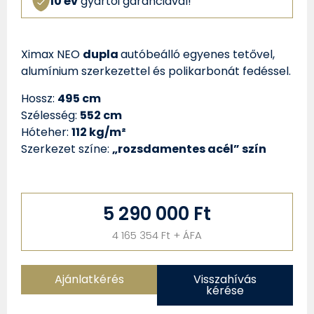
10 év
gyártói garanciával!
Ximax NEO
dupla
autóbeálló egyenes tetővel,
alumínium szerkezettel és polikarbonát fedéssel.
Hossz:
495 cm
Szélesség:
552 cm
Hóteher:
112 kg/m²
Szerkezet színe:
„rozsdamentes acél” szín
5 290 000 Ft
4 165 354 Ft + ÁFA
Ajánlatkérés
Visszahívás
kérése