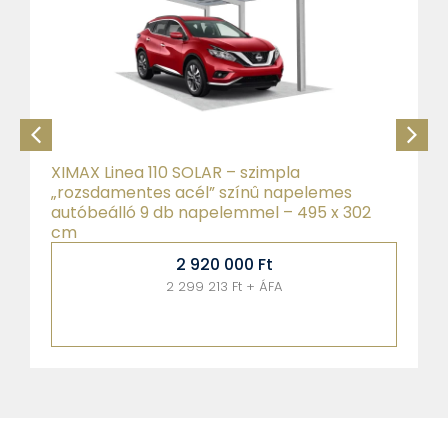
XIMAX Portoforte 60 – Caravan fekete
autóbeálló
1 780 000
Ft
1 401 575 Ft + ÁFA