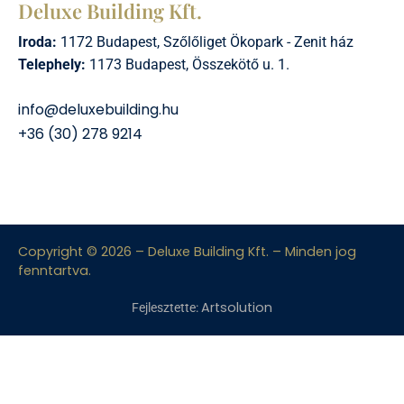
Deluxe Building Kft.
Iroda:
1172 Budapest, Szőlőliget Ökopark - Zenit ház
Telephely:
1173 Budapest, Összekötő u. 1.
info@deluxebuilding.hu
+36 (30) 278 9214
Copyright © 2026 – Deluxe Building Kft. – Minden jog
fenntartva.
Artsolution
Fejlesztette: