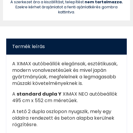
A szerkezet ára a kiszállítást, telepítést
nem tartalmazza.
Ezekre kérhet árajánlatot a fenti ajánlatkérés gombra
kattintva.
Termék leírás
A XIMAX autóbeállók elegánsak, esztétikusak,
modern vonalvezetésűek és mivel japán
gyártmányúak, megfelelnek a legmagasabb
műszaki követelményeknek is.
A
standard dupla Y
XIMAX NEO autóbeállók
495 cm x 552 cm méretűek.
A tető 2 dupla oszlopon nyugszik, mely egy
oldalra rendezett és beton alapba kerülnek
rögzítésre.