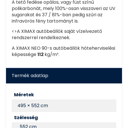
A tető fedése opálos, vagy füst színű
polikarbonát, mely 100%-osan visszaveri az UV
sugarakat és 37 / 81%-ban pedig szűri az
infravörös fény tartományt is.
<>A XIMAX autóbeállók saját vízelvezető
rendszerrel rendelkeznek.
A XIMAX NEO 90-s autóbeállók hóteherviselési
képessége
112
kg/m².
Termék adatlap
Méretek
495 × 552 cm
Szélesség
552 cm