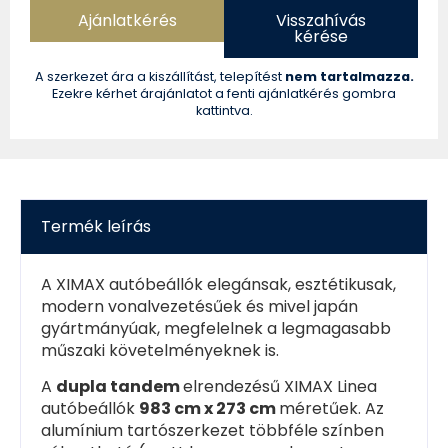
Ajánlatkérés
Visszahívás
kérése
A szerkezet ára a kiszállítást, telepítést
nem tartalmazza.
Ezekre kérhet árajánlatot a fenti ajánlatkérés gombra
kattintva.
Termék leírás
A XIMAX autóbeállók elegánsak, esztétikusak,
modern vonalvezetésűek és mivel japán
gyártmányúak, megfelelnek a legmagasabb
műszaki követelményeknek is.
A
dupla tandem
elrendezésű XIMAX Linea
autóbeállók
983 cm x 273 cm
méretűek. Az
alumínium tartószerkezet többféle színben