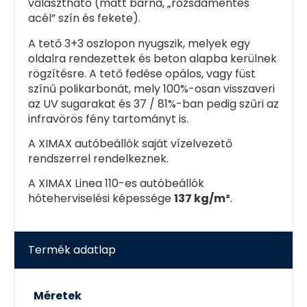
választható (matt barna, „rozsdamentes
acél” szín és fekete).
A tető 3+3 oszlopon nyugszik, melyek egy
oldalra rendezettek és beton alapba kerülnek
rögzítésre. A tető fedése opálos, vagy füst
színű polikarbonát, mely 100%-osan visszaveri
az UV sugarakat és 37 / 81%-ban pedig szűri az
infravörös fény tartományt is.
A XIMAX autóbeállók saját vízelvezető
rendszerrel rendelkeznek.
A XIMAX Linea 110-es autóbeállók
hóteherviselési képessége
137 kg/m²
.
Termék adatlap
Méretek