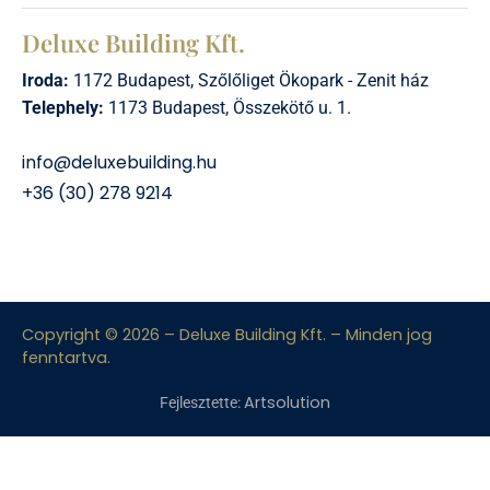
Deluxe Building Kft.
Iroda:
1172 Budapest, Szőlőliget Ökopark - Zenit ház
Telephely:
1173 Budapest, Összekötő u. 1.
info@deluxebuilding.hu
+36 (30) 278 9214
Copyright © 2026 – Deluxe Building Kft. – Minden jog
fenntartva.
Artsolution
Fejlesztette: