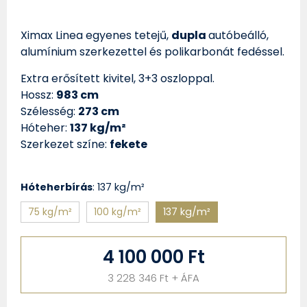
Ximax Linea egyenes tetejű,
dupla
autóbeálló,
alumínium szerkezettel és polikarbonát fedéssel.
Extra erősített kivitel, 3+3 oszloppal.
Hossz:
983 cm
Szélesség:
273 cm
Hóteher:
137 kg/m²
Szerkezet színe:
fekete
Hóteherbírás
:
137 kg/m²
75 kg/m²
100 kg/m²
137 kg/m²
4 100 000 Ft
3 228 346 Ft + ÁFA