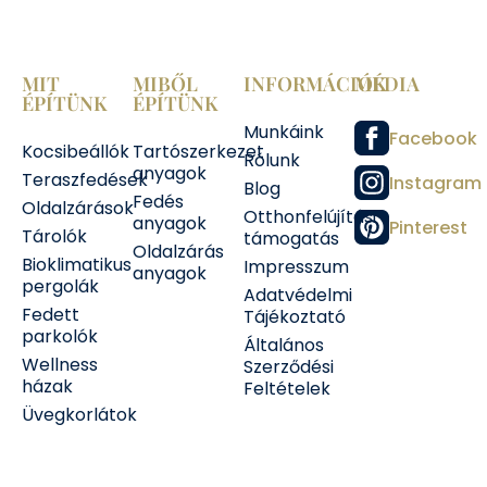
MIT
MIBŐL
INFORMÁCIÓK
MÉDIA
ÉPÍTÜNK
ÉPÍTÜNK
Munkáink
Facebook
Kocsibeállók
Tartószerkezet
Rólunk
anyagok
Teraszfedések
Instagram
Blog
Fedés
Oldalzárások
Otthonfelújítási
anyagok
Pinterest
Tárolók
támogatás
Oldalzárás
Bioklimatikus
Impresszum
anyagok
pergolák
Adatvédelmi
Fedett
Tájékoztató
parkolók
Általános
Wellness
Szerződési
házak
Feltételek
Üvegkorlátok