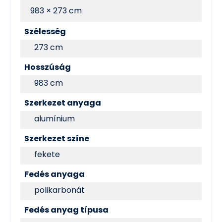
983 × 273 cm
Szélesség
273 cm
Hosszúság
983 cm
Szerkezet anyaga
alumínium
Szerkezet színe
fekete
Fedés anyaga
polikarbonát
Fedés anyag típusa