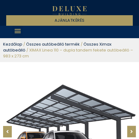
AJÁNLATKÉRÉS
Kezdőlap
/
Összes autóbeálló termék
/
Összes Ximax
autóbeálló
/ XIMAX Linea 110 – dupla tandem fekete autóbeálló –
983 x 273 cm