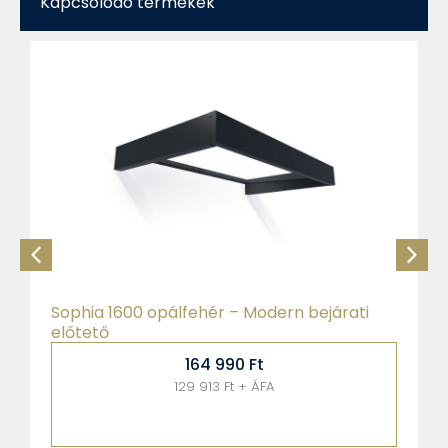
Kapcsolódó termékek
Nancy 1500 – Bejárati előtető
103 990
Ft
81 882 Ft + ÁFA