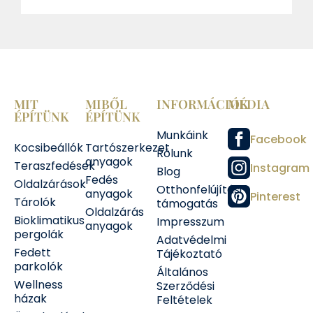
MIT
MIBŐL
INFORMÁCIÓK
MÉDIA
ÉPÍTÜNK
ÉPÍTÜNK
Munkáink
Facebook
Kocsibeállók
Tartószerkezet
Rólunk
anyagok
Teraszfedések
Instagram
Blog
Fedés
Oldalzárások
Otthonfelújítási
anyagok
Pinterest
Tárolók
támogatás
Oldalzárás
Bioklimatikus
Impresszum
anyagok
pergolák
Adatvédelmi
Fedett
Tájékoztató
parkolók
Általános
Wellness
Szerződési
házak
Feltételek