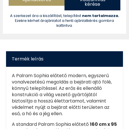
kérése
A szerkezet ára a kiszállítást, telepítést
nem tartalmazza.
Ezekre kérhet árajánlatot a fenti ajánlatkérés gombra
kattintva.
Termék leírás
A Palram Sophia előtető modern, egyszerű
vonalvezetésű megoldás a bejárati ajtó fölé,
könnyű telepítéssel. Az erős és ellenálló
konstrukció a világ vezető gyártójától
biztosítja a hosszú élettartamot, valamint
védelmet nyújt a bejárat előtti területen az
eső, a hó és a jég ellen.
A standard Palram Sophia előtető
160 cm x 95