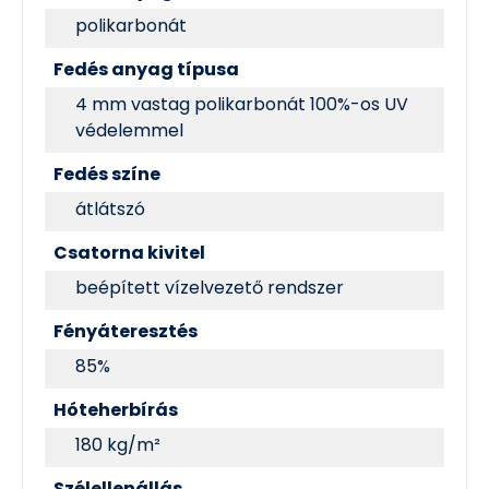
polikarbonát
Fedés anyag típusa
4 mm vastag polikarbonát 100%-os UV
védelemmel
Fedés színe
átlátszó
Csatorna kivitel
beépített vízelvezető rendszer
Fényáteresztés
85%
Hóteherbírás
180 kg/m²
Szélellenállás