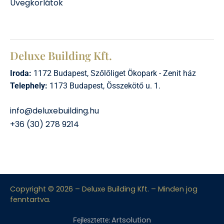
Üvegkorlátok
Deluxe Building Kft.
Iroda:
1172 Budapest, Szőlőliget Ökopark - Zenit ház
Telephely:
1173 Budapest, Összekötő u. 1.
info@deluxebuilding.hu
+36 (30) 278 9214
Copyright © 2026 – Deluxe Building Kft. – Minden jog
fenntartva.
Artsolution
Fejlesztette: