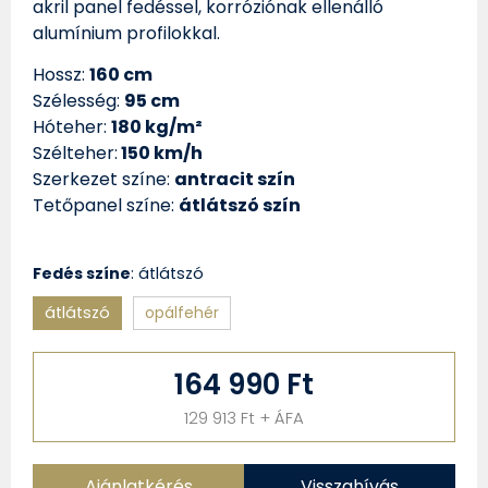
akril panel fedéssel, korróziónak ellenálló
alumínium profilokkal.
Hossz:
160 cm
Szélesség:
95 cm
Hóteher:
180 kg/m²
Szélteher:
150 km/h
Szerkezet színe:
antracit szín
Tetőpanel színe:
átlátszó szín
Fedés színe
:
átlátszó
átlátszó
opálfehér
164 990 Ft
129 913 Ft + ÁFA
Ajánlatkérés
Visszahívás