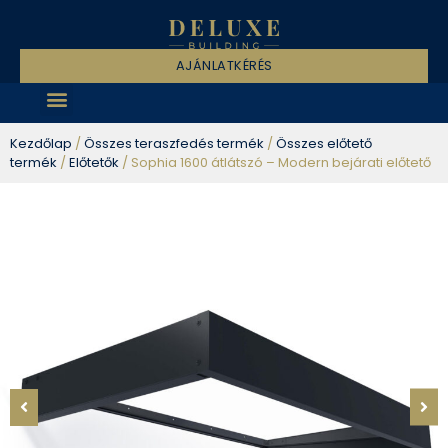
AJÁNLATKÉRÉS
Kezdőlap
/
Összes teraszfedés termék
/
Összes előtető
termék
/
Előtetők
/ Sophia 1600 átlátszó – Modern bejárati előtető