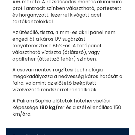
cm
méretű. A rozsdásodás mentes alumínium
profil antracit színben választható, porfestett
és horganyzott, lézerrel kivágott acél
tartókonzolokkal.
Az ütésálló, tiszta, 4 mm-es akril panel nem
engedi át a káros UV sugárzást,
fényáteresztése 85%-os. A tetőpanel
választható víztiszta (átlátszó), vagy
opálfehér (áttetsző fehér) színben.
A csavarmentes rögzítési technológia
megakadályozza a nedvesség káros hatását a
falra, valamint az előtető beépített
vízelvezető rendszerrel rendelkezik.
A Palram Sophia előtetők hóteherviselési
képessége
180 kg/m²
és a szél ellenállása 150
km/óra.