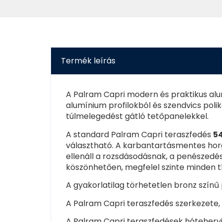
Termék leírás
A Palram Capri modern és praktikus al
alumínium profilokból és szendvics poli
túlmelegedést gátló tetőpanelekkel.
A standard Palram Capri teraszfedés
5
választható. A karbantartásmentes horg
ellenáll a rozsdásodásnak, a penészedé
köszönhetően, megfelel szinte minden tí
A gyakorlatilag törhetetlen bronz szín
A Palram Capri teraszfedés szerkezete, sa
A Palram Capri teraszfedések hóteherv