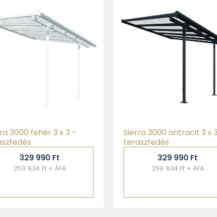
ra 3000 antracit 3 x 3 –
Stockholm 3,4 x 5,2 antr
aszfedés
– Luxus kategóriás
teraszfedés
329 990
Ft
2 099 990
Ft
259 834 Ft + ÁFA
1 653 532 Ft + ÁFA