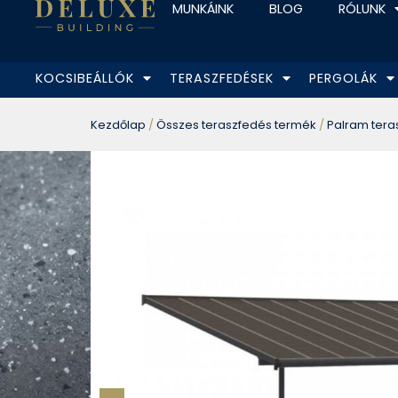
MUNKÁINK
BLOG
RÓLUNK
KOCSIBEÁLLÓK
TERASZFEDÉSEK
PERGOLÁK
Kezdőlap
/
Összes teraszfedés termék
/
Palram tera