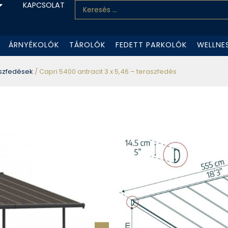
KAPCSOLAT
ÁRNYÉKOLÓK
TÁROLÓK
FEDETT PARKOLÓK
WELLNE
szfedések
/ Capri 5400 antracit 3 x 5,46 – teraszfedés
Capri 5400 ant
teraszfedés
ÉRDEKLŐDJÖN
SKU#:
Palram Capri terasz
polikarbonát fedéss
ellenálló alumínium p