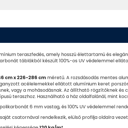
umínium teraszfedés, amely hosszú élettartamú és elegá
karbonát táblákból készült 100%-os UV védelemmel elláto
46 cm x 226-286 cm
méretű. A rozsdásodás mentes alumí
anyzott acélelemekkel ellátott alumínium keret porszór
snek, vagy a mohásodásnak. Az állítható rögzítőknek és
pusú teraszhoz. Használható a ház oldalfalánál, mint kocs
ű polikarbonát 6 mm vastag, és 100% UV védelemmel rende
ját csatornával rendelkezik, elülső profilja oldalra vezeti
iselési képessége
120 kg/m²
.