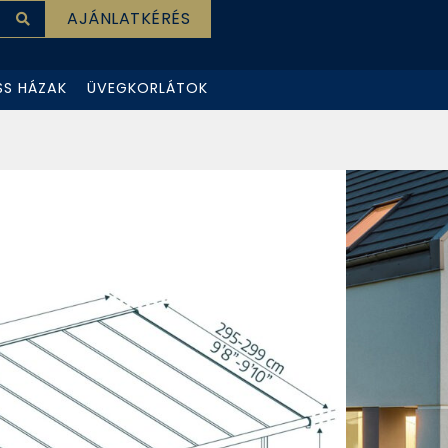
AJÁNLATKÉRÉS
SS HÁZAK
ÜVEGKORLÁTOK
racit 3 x 5,46 –
P-705601
fedés 6 mm vastag, áttetsző
el, 100% UV védelemmel, korróziónak
rofilokkal.