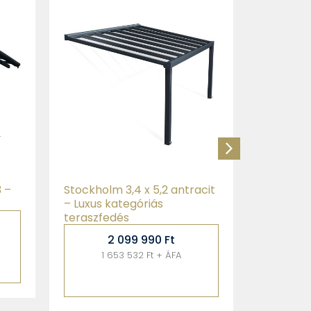
Capri 300
teraszfe
25
acit
Sierra 5400 fehér 3 x 5,46 –
teraszfedés
574 990
Ft
452 747 Ft + ÁFA