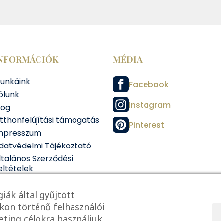
NFORMÁCIÓK
MÉDIA
unkáink
Facebook
ólunk
Instagram
log
tthonfelújítási támogatás
Pinterest
mpresszum
datvédelmi Tájékoztató
ltalános Szerződési
eltételek
iák által gyűjtött
kon történő felhasználói
ting célokra használjuk.