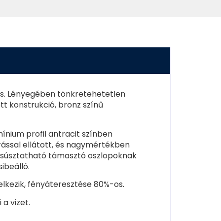
ns. Lényegében tönkretehetetlen
tt konstrukció, bronz színű
nium profil antracit színben
ással ellátott, és nagymértékben
 csúsztatható támasztó oszlopoknak
ibeálló.
lkezik, fényáteresztése 80%-os.
 a vizet.