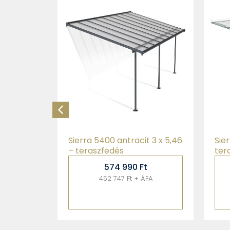
t 3 x 5,46
Sierra 3000 fehér 3 x 3 –
Sier
teraszfedés
ter
t
329 990
Ft
FA
259 834 Ft + ÁFA