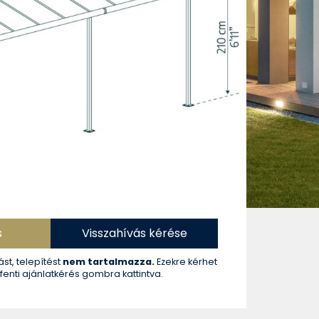
 cm
racit szín
574 990 Ft
452 747 Ft + ÁFA
s
Visszahívás kérése
ást, telepítést
nem tartalmazza.
Ezekre kérhet
 fenti ajánlatkérés gombra kattintva.