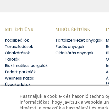
MIT ÉPÍTÜNK
MIBŐL ÉPÍTÜNK
I
Kocsibeállók
Tartószerkezet anyagok
M
Teraszfedések
Fedés anyagok
R
Oldalzárások
Oldalzárás anyagok
B
Tárolók
O
Bioklimatikus pergolák
I
Fedett parkolók
A
Wellness házak
Á
F
Üvegkorlátok
Használjuk a cookie-k és hasonló technológ
információkat, hogy javítsuk a weboldalun
élményt, elemezzük a használatát és marke