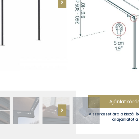
Hossz:
546 cm
Szélesség:
226-286
Hóteher:
120 kg/m²
Szerkezet színe:
ant
Ajánlatkéré
A szerkezet ára a kiszállít
árajánlatot a